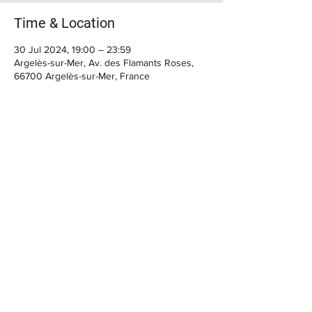
Time & Location
30 Jul 2024, 19:00 – 23:59
Argelès-sur-Mer, Av. des Flamants Roses,
66700 Argelès-sur-Mer, France
BIENVENUE
Horaires du moment :
> Casa Cap d'Ona CERET :
MARDI, MERCREDI, : 10h - 12h30 / 15h30 -
22h30
JEUDI, VENDREDI : 10h - 12h30 / 15h30 - 00h
Le SAMEDI : 10h - 14h / 15h30 - 00h
FERMETURE Dimanche et Lundi