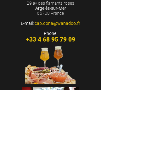
29 av des flamants roses
Argelès-sur-Mer
66700 France
E-mail:
cap.dona@wanadoo.fr
Phone:
+33 4 68 95 79 09
CASA CAP D’ONA - ARGELÈS