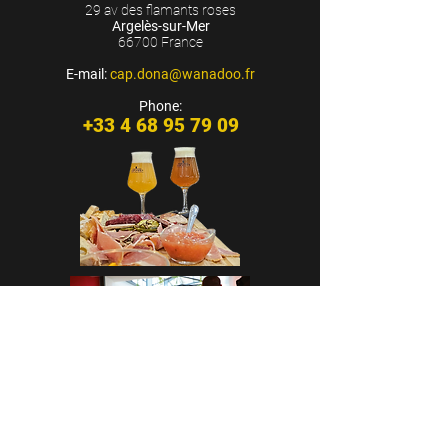
29 av des flamants roses
Argelès-sur-Mer
66700 France
E-mail:
cap.dona@wanadoo.fr
Phone:
+33 4 68 95 79 09
CASA CAP D’ONA - ARGELÈS