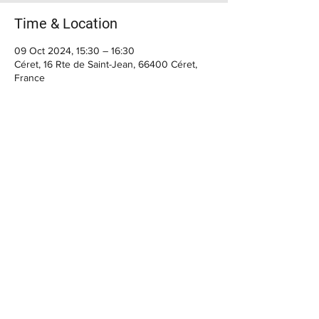
Time & Location
09 Oct 2024, 15:30 – 16:30
Céret, 16 Rte de Saint-Jean, 66400 Céret,
France
BIENVENUE
Horaires du moment :
> Casa Cap d'Ona CERET :
MARDI, MERCREDI, : 10h - 12h30 / 15h30 -
22h30
JEUDI, VENDREDI : 10h - 12h30 / 15h30 - 00h
Le SAMEDI : 10h - 14h / 15h30 - 00h
FERMETURE Dimanche et Lundi