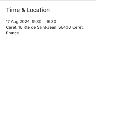
Time & Location
17 Aug 2024, 15:30 – 16:30
Céret, 16 Rte de Saint-Jean, 66400 Céret,
France
BIENVENUE
Horaires du moment :
> Casa Cap d'Ona CERET :
MARDI, MERCREDI, : 10h - 12h30 / 15h30 -
22h30
JEUDI, VENDREDI : 10h - 12h30 / 15h30 - 00h
Le SAMEDI : 10h - 14h / 15h30 - 00h
FERMETURE Dimanche et Lundi