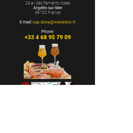
29 av des flamants roses
Argelès-sur-Mer
66700 France
E-mail:
cap.dona@wanadoo.fr
Phone:
+33 4 68 95 79 09
CASA CAP D’ONA - ARGELÈS