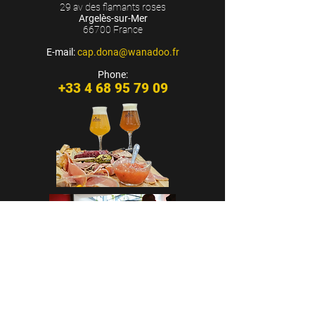
29 av des flamants roses
Argelès-sur-Mer
66700 France
E-mail:
cap.dona@wanadoo.fr
Phone:
+33 4 68 95 79 09
CASA CAP D’ONA - ARGELÈS