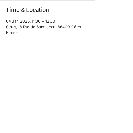
Time & Location
04 Jan 2025, 11:30 – 12:30
Céret, 16 Rte de Saint-Jean, 66400 Céret,
France
BIENVENUE
Horaires du moment :
> Casa Cap d'Ona CERET :
MARDI, MERCREDI, : 10h - 12h30 / 15h30 -
22h30
JEUDI, VENDREDI : 10h - 12h30 / 15h30 - 00h
Le SAMEDI : 10h - 14h / 15h30 - 00h
FERMETURE Dimanche et Lundi