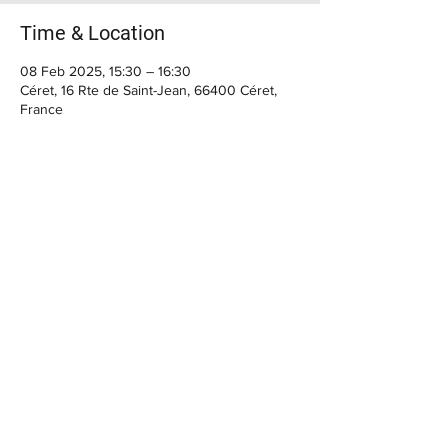
Time & Location
08 Feb 2025, 15:30 – 16:30
Céret, 16 Rte de Saint-Jean, 66400 Céret,
France
BIENVENUE
Horaires du moment :
> Casa Cap d'Ona CERET :
MARDI, MERCREDI, : 10h - 12h30 / 15h30 -
22h30
JEUDI, VENDREDI : 10h - 12h30 / 15h30 - 00h
Le SAMEDI : 10h - 14h / 15h30 - 00h
FERMETURE Dimanche et Lundi