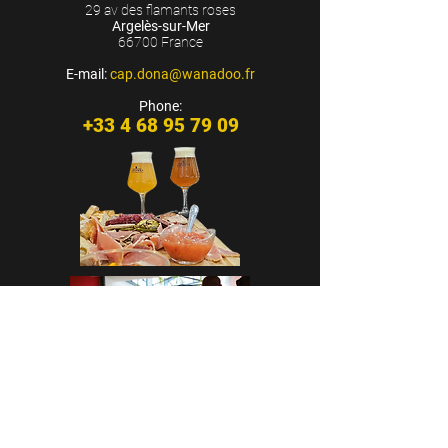
29 av des flamants roses
Argelès-sur-Mer
66700 France
E-mail:
cap.dona@wanadoo.fr
Phone:
+33 4 68 95 79 09
CASA CAP D’ONA - ARGELÈS