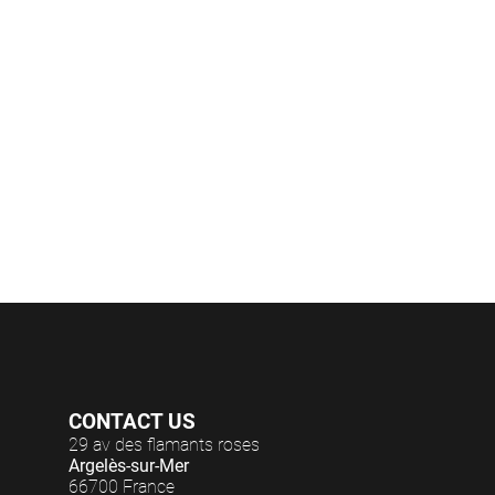
et soir
(c
CONTACT US
29 av des flamants roses
Argelès-sur-Mer
66700 France