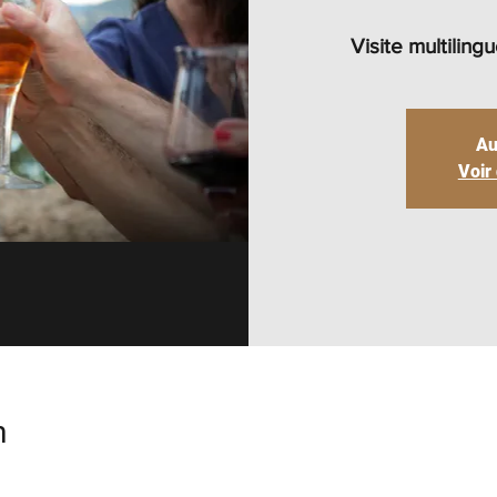
Visite multilin
Au
Voir
n