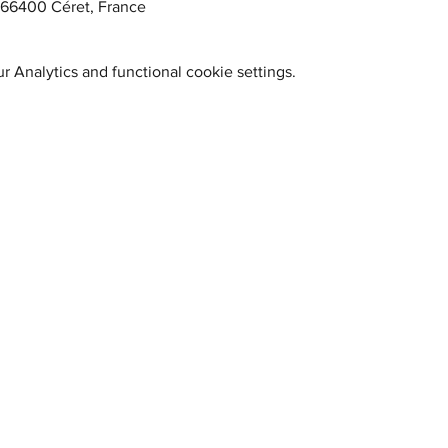
, 66400 Céret, France
 Analytics and functional cookie settings.
BIENVENUE
Horaires du moment :
> Casa Cap d'Ona CERET :
MARDI, MERCREDI, : 10h - 12h30 / 15h30 - 22h30
JEUDI, VENDREDI : 10h - 12h30 / 15h30 - 00h
Le SAMEDI : 10h - 14h / 15h30 - 00h
FERMETURE Dimanche et Lundi
> Casa Cap d'Ona ARGELES :
LUNDI, MARDI, MERCREDI : 11h - 14h30 et 17h - 21h30