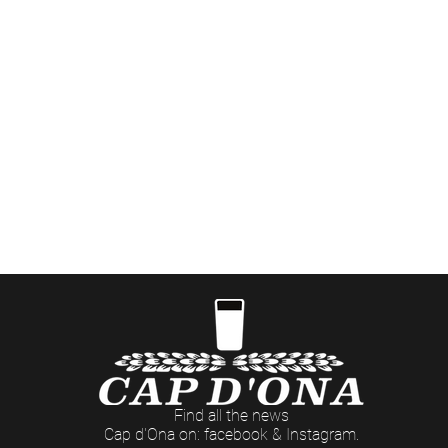
JEUDI, VENDREDI et SAMEDI : 11h - 14h30 et 17h - 22h30
FERMETURE Dimanche
Visites de la Brasserie à Céret (réservations
ici
)
ées événementielles aux Casas Cap d'Ona (dates et t
> Côté Pro
ommandes professionnelles et retraits de marchandis
Du LUNDI au VENDREDI : 8h - 12h / 14h - 18h (17h Le Vendredi)
Find all the news
Cap d'Ona on: facebook & Instagram.