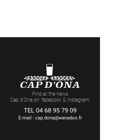
> Côté Pro
(commandes professionnelles et retraits
de marchandises)
Du LUNDI au VENDREDI : 8h - 12h / 14h - 18h
(17h Le Vendredi)
Find all the news
Cap d'Ona on: facebook & Instagram.
TEL
04 68 95 79 09
E-mail :
cap.dona@wanadoo.fr