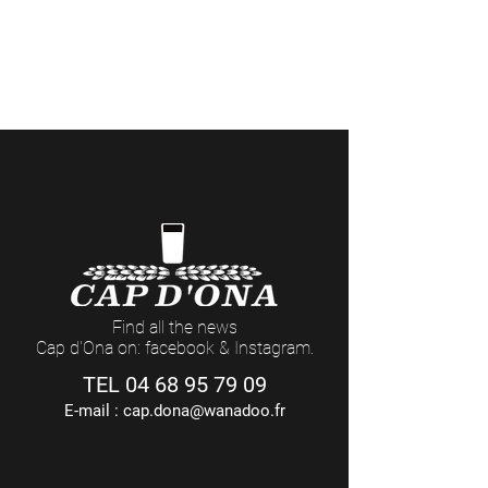
> Côté Pro
(commandes professionnelles et retraits
de marchandises)
Du LUNDI au VENDREDI : 8h - 12h / 14h - 18h
(17h Le Vendredi)
Find all the news
Cap d'Ona on: facebook & Instagram.
TEL
04 68 95 79 09
E-mail :
cap.dona@wanadoo.fr