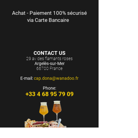
Achat - Paiement 100% sécurisé
via Carte Bancaire
CONTACT US
29 av des flamants roses
Argelès-sur-Mer
66700 France
E-mail:
cap.dona@wanadoo.fr
Phone:
+33 4 68 95 79 09