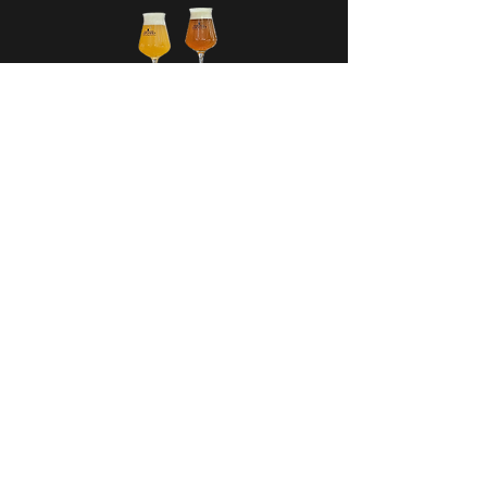
CASA CAP D’ONA - ARGELÈS
BAR DÉGUSTATION - BOUTIQUE
Avenue des Flamants Roses
66700 Argelès-Sur-Mer