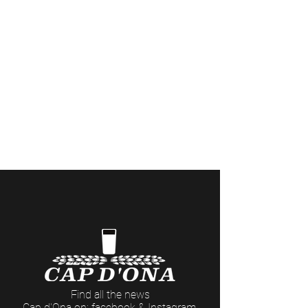
Visites de la Brasserie à Céret
(réservations
ici
)
et soirées événementielles aux Casas
Cap d'Ona (dates et thèmes
ici
)
> Côté Pro
(commandes professionnelles et retraits
de marchandises)
Du LUNDI au VENDREDI : 8h - 12h / 14h - 18h
(17h Le Vendredi)
Find all the news
Cap d'Ona on: facebook & Instagram.