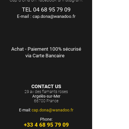
TEL
04 68 95 79 09
E-mail :
cap.dona@wanadoo.fr
Achat - Paiement 100% sécurisé
via Carte Bancaire
CONTACT US
29 av des flamants roses
Argelès-sur-Mer
66700 France
E-mail:
cap.dona@wanadoo.fr
Phone:
+33 4 68 95 79 09