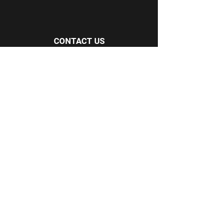
CONTACT US
29 av des flamants roses
Argelès-sur-Mer
66700 France
E-mail:
cap.dona@wanadoo.fr
Phone:
+33 4 68 95 79 09