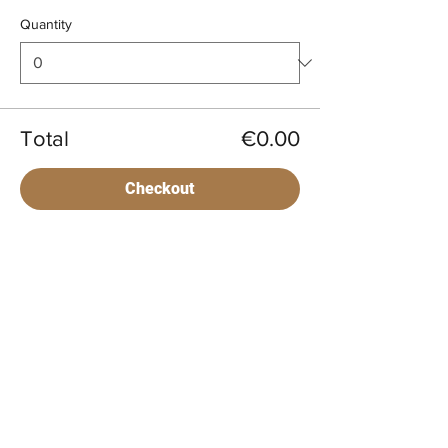
Quantity
Total
€0.00
Checkout
BIENVENUE
Horaires du moment :
> Casa Cap d'Ona CERET :
MARDI, MERCREDI, : 10h - 12h30 / 15h30 -