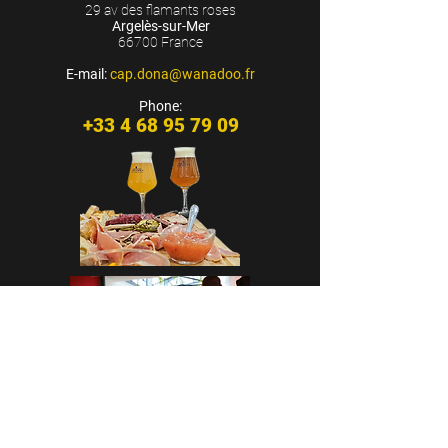
29 av des flamants roses
Argelès-sur-Mer
66700 France
E-mail:
cap.dona@wanadoo.fr
Phone:
+33 4 68 95 79 09
CASA CAP D’ONA - ARGELÈS