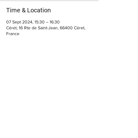
Time & Location
07 Sept 2024, 15:30 – 16:30
Céret, 16 Rte de Saint-Jean, 66400 Céret,
France
BIENVENUE
Horaires du moment :
> Casa Cap d'Ona CERET :
MARDI, MERCREDI, : 10h - 12h30 / 15h30 -
22h30
JEUDI, VENDREDI : 10h - 12h30 / 15h30 - 00h
Le SAMEDI : 10h - 14h / 15h30 - 00h
FERMETURE Dimanche et Lundi