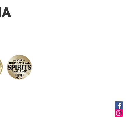
uteilles de Bières :
NA
onde Triple, 1/25 Rousse
e sans gluten, 1/25
he Weizen, 1/25 Blonde
que Whisly, 1/25 Rousse
arrons, 1/25 Blanche
es, 1/25 Blonde au
s sans gluten, 1/25
e au Gingembre, 1/25
au seigle, 1/25
 légère au citron sans
n