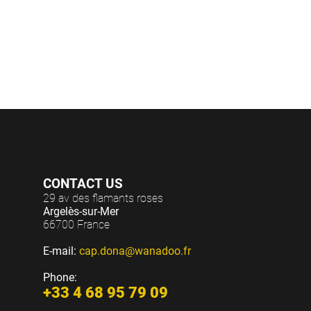
et soir
(c
CONTACT US
29 av des flamants roses
Argelès-sur-Mer
66700 France
E-mail:
cap.dona@wanadoo.fr
Phone:
+33 4 68 95 79 09