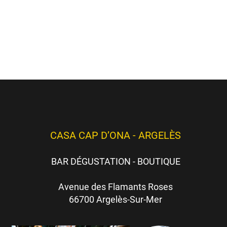
hèmes
ici
)
es)
CASA CAP D’ONA - ARGELÈS
BAR DÉGUSTATION - BOUTIQUE
Avenue des Flamants Roses
66700 Argelès-Sur-Mer