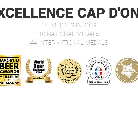
Les Bo
XCELLENCE
CAP D'O
1/25Bl
ambré
54 MEDALS IN 2019
Blanc
10 NATIONAL MEDALS
Barri
aux m
44 INTERNATIONAL MEDALS
Agrum
Banyul
Blond
Brune 
Blonde
glute