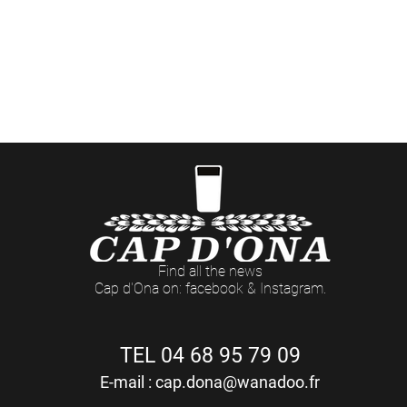
ées événementielles aux Casas Cap d'Ona (dates et t
> Côté Pro
ommandes professionnelles et retraits de marchandis
Du LUNDI au VENDREDI : 8h - 12h / 14h - 18h (17h Le Vendredi)
Find all the news
Cap d'Ona on: facebook & Instagram.
TEL 04 68 95 79 09
E-mail :
cap.dona@wanadoo.fr