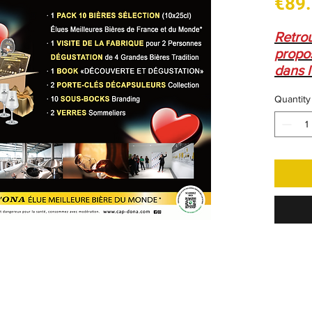
€89
Retro
propos
dans l
Quantity
. 1 Pa
(10x25
Bière
. 1 Vi
Perso
Grand
. 2 V
. 2 P
Collec
. 1 Bo
Dégus
. 10 